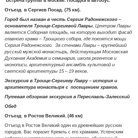
Встреча группы в Москве. Посадка в автобус.
Отъезд в Сергиев Посад. (75 км).
Город был назван в честь Сергия Радонежского –
основателя Троице-Сергиевой Лавры.
Центром Лавры
является Соборная площадь, на которую выходит фасад
главного храма – Троицкого собора, где покоятся мощи
Сергия Радонежского. За стенами Лавры – крупнейший
русский мужской монастырь, действующая Московская
Духовная Академия и семинария, школа регентов и
иконописи, архитектурный ансамбль культовой и
светской архитектуры 15 – 19 веков
.
Экскурсия в Троице-Сергиеву Лавру – история и
архитектура монастыря с посещением храмов.
Путевая обзорная экскурсия в Переславль-Залесский
Обед
Отъезд в Ростов Великий. (46 км)
Отъезд в
Ростов Великий один из древнейших русских
городов. Вас поразит Кремль с его храмами, Успенским