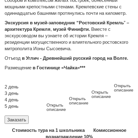
собором и комплексом жилых построек, обнесенный
мощными крепостными стенами. Кремлевские стены с
одиннадцатью башнями протянулись почти на километр.
Экскурсия в музей-заповедник “Ростовский Кремль
”
–
архитектура Кремля
,
музей Финифти.
Вместе с
экскурсоводом вы узнаете об истории Кремля –
резиденции могущественного и влиятельного ростовского
митрополита Ионы Сысоевича.
Отъезд
в Углич - Древнейший русский город на Волге.
Размещение
в Гостинице «Чайка»***
Открыть
2 день
описание
Открыть
3 день
описание
Открыть
4 день
описание
Открыть
5 день
описание
Заказать
Стоимость тура на 1 школьника Комиссионное
вознаграждение 10%